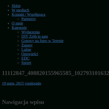
Sklep
W mediach
Kontakt / Współpraca
Partnerzy
O mnie
Kategorie
Wydarzenia
DIY Zrób to sam
Gotowy na Jutro w Terenie
Zapasy
Luźne
Opowieści
EDC
Sprzęt
11112847_408820155965585_10279310163
19 maja, 2015
condorado
Nawigacja wpisu