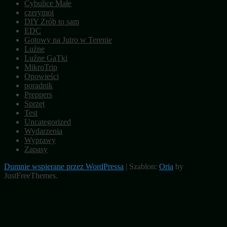
Cybulice Małe
czerymoi
DIY Zrób to sam
EDC
Gotowy na Jutro w Terenie
Luźne
Luźne GaTki
MikroTrip
Opowieści
poradnik
Preppers
Sprzęt
Test
Uncategorized
Wydarzenia
Wyprawy
Zapasy
Dumnie wspierane przez WordPressa
|
Szablon:
Oria
by
JustFreeThemes.