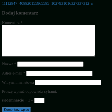
11112847_408820155965585_1027931016327337312_n
Dodaj komentarz
Komentarz
*
Nazwa
*
Adres e-mail
*
Witryna internetowa
Proszę wpisać odpowiedź cyframi:
siedemnaście + 1 =