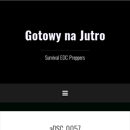
Przejdź
do
treści
Gotowy na Jutro
Survival EDC Preppers
aDSC_0057