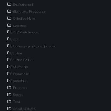
Bez kategorii
Biblioteka Preppersa
Cybulice Małe
czerymoi
DIY Zrób to sam
EDC
Gotowy na Jutro w Terenie
Luźne
Luźne GaTki
MikroTrip
Opowieści
poradnik
Preppers
Sprzęt
Test
Uncategorized