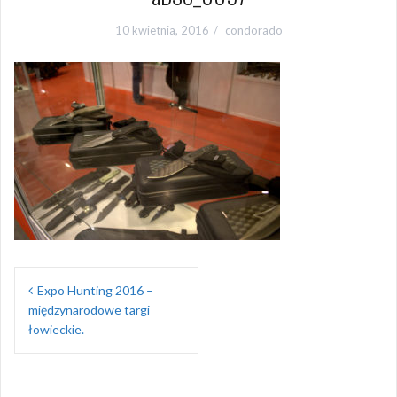
10 kwietnia, 2016
condorado
Nawigacja
Expo Hunting 2016 –
wpisu
międzynarodowe targi
łowieckie.