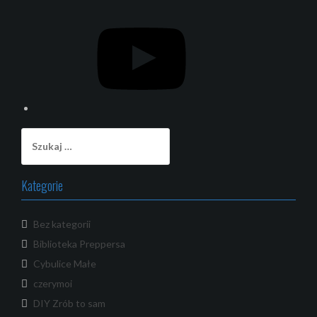
YouTube
Szukaj:
Kategorie
Bez kategorii
Biblioteka Preppersa
Cybulice Małe
czerymoi
DIY Zrób to sam