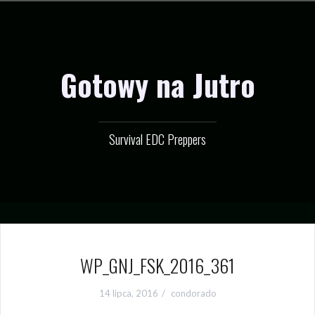
Przejdź
do
treści
Gotowy na Jutro
Survival EDC Preppers
WP_GNJ_FSK_2016_361
14 lipca, 2016
condorado