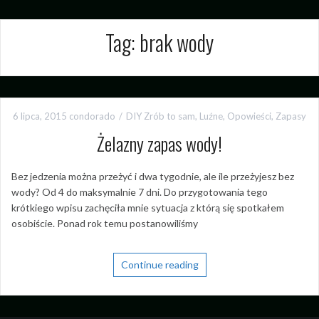
Tag:
brak wody
6 lipca, 2015
condorado
DIY Zrób to sam
,
Luźne
,
Opowieści
,
Zapasy
Żelazny zapas wody!
Bez jedzenia można przeżyć i dwa tygodnie, ale ile przeżyjesz bez
wody? Od 4 do maksymalnie 7 dni. Do przygotowania tego
krótkiego wpisu zachęciła mnie sytuacja z którą się spotkałem
osobiście. Ponad rok temu postanowiliśmy
Continue reading