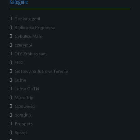
Kategorie
Bez kategorii
Biblioteka Preppersa
Cybulice Małe
czerymoi
DIY Zrób to sam
EDC
Gotowy na Jutro w Terenie
Luźne
Luźne GaTki
MikroTrip
Opowieści
poradnik
Preppers
Sprzęt