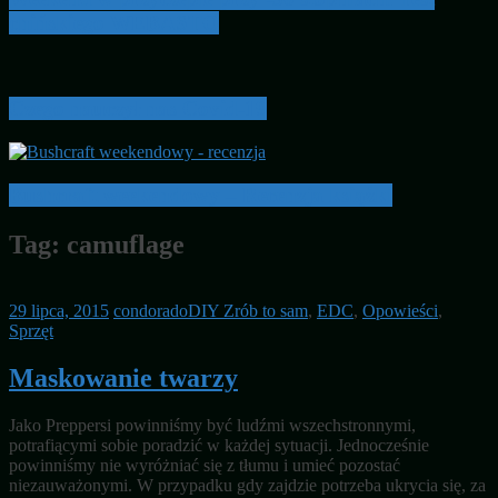
chińskiego WEBASTO
Czego nauczył nas Covid-19
Bushcraft weekendowy – Recenzja książki
Tag:
camuflage
29 lipca, 2015
condorado
DIY Zrób to sam
,
EDC
,
Opowieści
,
Sprzęt
Maskowanie twarzy
Jako Preppersi powinniśmy być ludźmi wszechstronnymi,
potrafiącymi sobie poradzić w każdej sytuacji. Jednocześnie
powinniśmy nie wyróżniać się z tłumu i umieć pozostać
niezauważonymi. W przypadku gdy zajdzie potrzeba ukrycia się, za