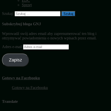
EDC
Sprzęt
Szukaj:
Subskrybuj bloga GNJ
Wprowadź swój adres email aby zaprenumerować ten blog i
otrzymywać powiadomienia o nowych wpisach przez email.
Adres e-mail
Zapisz
Gotowy na Facebooku
Gotowy na Facebooku
Translate