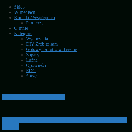
Sklep
W mediach
Kontakt / Współpraca
Partnerzy
O mnie
Kategorie
Wydarzenia
DIY Zrób to sam
Gotowy na Jutro w Terenie
Zapasy
Luźne
Opowieści
EDC
Sprzęt
Zielone lekarstwo na stres
Gorący luksus w chłodne dni – dlaczego warto mieć
termos