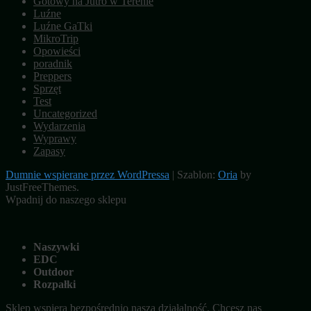
Gotowy na Jutro w Terenie
Luźne
Luźne GaTki
MikroTrip
Opowieści
poradnik
Preppers
Sprzęt
Test
Uncategorized
Wydarzenia
Wyprawy
Zapasy
Dumnie wspierane przez WordPressa
|
Szablon:
Oria
by
JustFreeThemes.
Wpadnij do naszego sklepu
Naszywki
EDC
Outdoor
Rozpałki
Sklep wspiera bezpośrednio naszą działalność. Chcesz nas