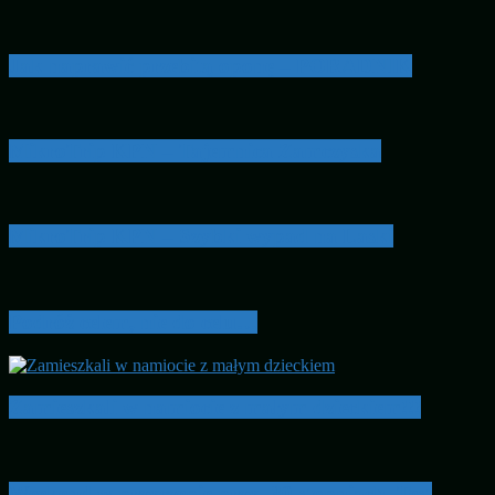
Jak naprawić przebitą oponę – PORADNIK
MikroTrip KPN – Tajemnica Zamczyska
MikroTrip KPN – Szybki wypad na Laski
Podróż celem, nie do celu…
Zamieszkali w namiocie z małym dzieckiem!!!
Weekend w przyczepie przy -30 stopniach. Test