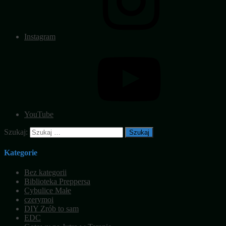
Instagram
YouTube
Szukaj:
Kategorie
Bez kategorii
Biblioteka Preppersa
Cybulice Małe
czerymoi
DIY Zrób to sam
EDC