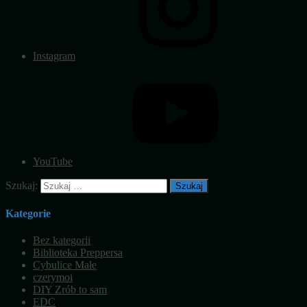
Instagram
YouTube
Szukaj:
Kategorie
Bez kategorii
Biblioteka Preppersa
Cybulice Małe
czerymoi
DIY Zrób to sam
EDC