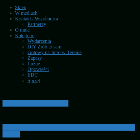
Sklep
W mediach
Kontakt / Współpraca
Partnerzy
O mnie
Kategorie
Wydarzenia
DIY Zrób to sam
Gotowy na Jutro w Terenie
Zapasy
Luźne
Opowieści
EDC
Sprzęt
Zielone lekarstwo na stres
Gorący luksus w chłodne dni – dlaczego warto mieć
termos