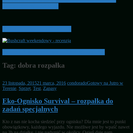
chińskiego WEBASTO
Czego nauczył nas Covid-19
Bushcraft weekendowy – Recenzja książki
Tag:
dobra rozpałka
23 listopada, 2015
21 marca, 2016
condorado
Gotowy na Jutro w
Terenie
,
Sprzęt
,
Test
,
Zapasy
Eko-Ognisko Survival – rozpałka do
zadań specjalnych
Kto z nas nie kocha siedzieć przy ognisku? Dla mnie jest to punkt
obowiązkowy, każdego wyjazdu. Nie możliwe jest by wpaść nawet
na 3h na działkę i nie nadymić w okolicy. Ogień daje nam