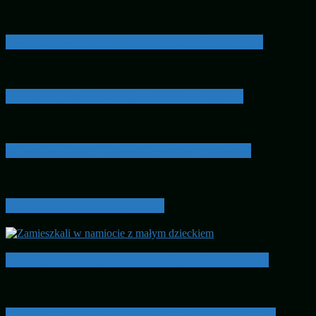
Jak naprawić przebitą oponę – PORADNIK
MikroTrip KPN – Tajemnica Zamczyska
MikroTrip KPN – Szybki wypad na Laski
Podróż celem, nie do celu…
Zamieszkali w namiocie z małym dzieckiem!!!
Weekend w przyczepie przy -30 stopniach. Test