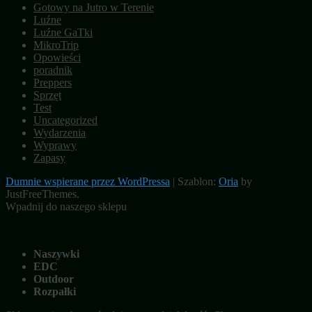
Gotowy na Jutro w Terenie
Luźne
Luźne GaTki
MikroTrip
Opowieści
poradnik
Preppers
Sprzęt
Test
Uncategorized
Wydarzenia
Wyprawy
Zapasy
Dumnie wspierane przez WordPressa
|
Szablon:
Oria
by
JustFreeThemes.
Wpadnij do naszego sklepu
Naszywki
EDC
Outdoor
Rozpałki