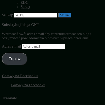
EDC
Sprzęt
Szukaj:
Subskrybuj bloga GNJ
Wprowadź swój adres email aby zaprenumerować ten blog i
otrzymywać powiadomienia o nowych wpisach przez email.
Adres e-mail
Zapisz
Gotowy na Facebooku
Gotowy na Facebooku
Translate