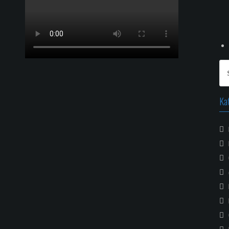
Sz
Ka