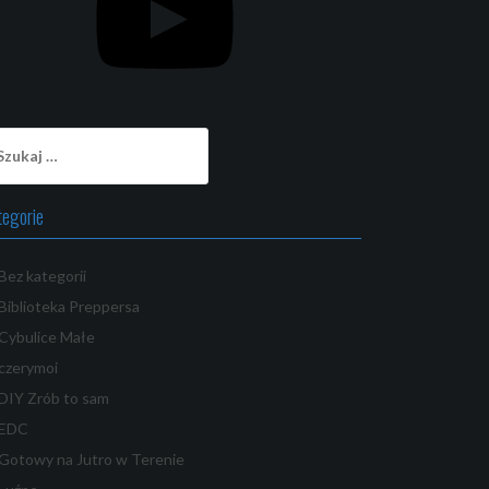
ukaj:
tegorie
Bez kategorii
Biblioteka Preppersa
Cybulice Małe
czerymoi
DIY Zrób to sam
EDC
Gotowy na Jutro w Terenie