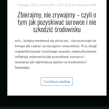
8 lutego, 2016
condorado
DIY Zrób to sam
,
poradnik
Zbierajmy, nie zrywajmy – czyli o
tym jak pozyskiwać surowce i nie
szkodzić środowisku
ech… kolejny weekend się skończył… nie pozostaje nic
innego jak czekać na następny i wspominać. Przy okazji
rozpamiętywania ostatniego wypadu, nadeszła pewna
refleksja, mianowicie jak pozyskiwać surowce i
wywierać jak najmniejszy wpływ na środowisko?
Spędzając
Continue reading