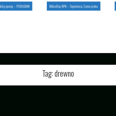
nę – PORADNIK
MikroTrip KPN – Tajemnica Zamczyska
MikroTri
Tag:
drewno