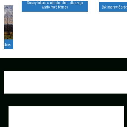
Gorący luksus w chłodne dni – dlaczego
warto mieć termos
Jak naprawić przebitą opo