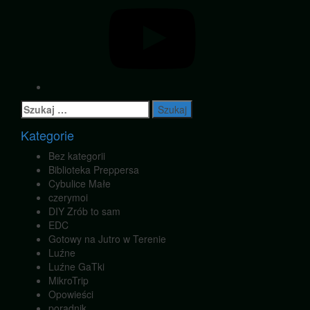
Szukaj:
Kategorie
Bez kategorii
Biblioteka Preppersa
Cybulice Małe
czerymoi
DIY Zrób to sam
EDC
Gotowy na Jutro w Terenie
Luźne
Luźne GaTki
MikroTrip
Opowieści
poradnik