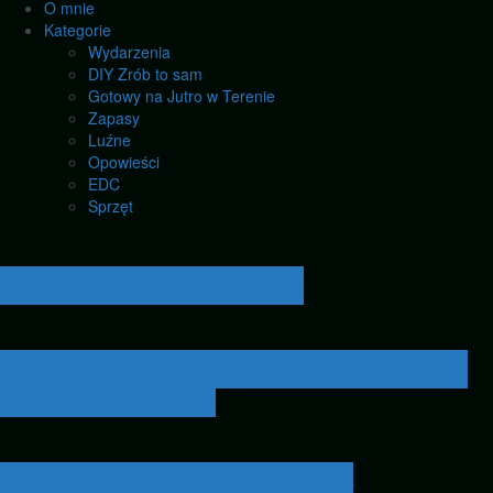
O mnie
Kategorie
Wydarzenia
DIY Zrób to sam
Gotowy na Jutro w Terenie
Zapasy
Luźne
Opowieści
EDC
Sprzęt
Zielone lekarstwo na stres
Gorący luksus w chłodne dni – dlaczego
warto mieć termos
Jak naprawić przebitą oponę –