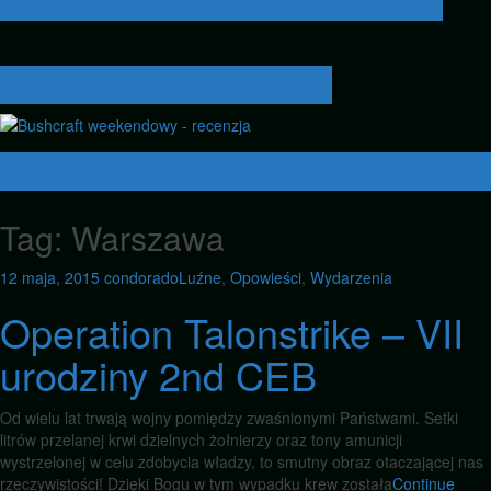
stopniach. Test chińskiego WEBASTO
Czego nauczył nas Covid-19
Bushcraft weekendowy – Recenzja książki
Tag:
Warszawa
12 maja, 2015
condorado
Luźne
,
Opowieści
,
Wydarzenia
Operation Talonstrike – VII
urodziny 2nd CEB
Od wielu lat trwają wojny pomiędzy zwaśnionymi Państwami. Setki
litrów przelanej krwi dzielnych żołnierzy oraz tony amunicji
wystrzelonej w celu zdobycia władzy, to smutny obraz otaczającej nas
rzeczywistości! Dzięki Bogu w tym wypadku krew została
Continue