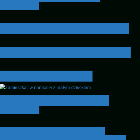
PORADNIK
MikroTrip KPN – Tajemnica Zamczyska
MikroTrip KPN – Szybki wypad na Laski
Podróż celem, nie do celu…
Zamieszkali w namiocie z małym
dzieckiem!!!
Weekend w przyczepie przy -30