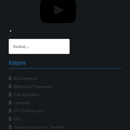
Szukaj:
Kategorie
Bez kategorii
Biblioteka Preppersa
Cybulice Małe
czerymoi
DIY Zrób to sam
EDC
Gotowy na Jutro w Terenie