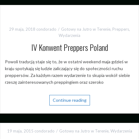
29 maja, 2018
condorado
Gotowy na Jutro w Terenie
,
Preppers
,
Wydarzenia
IV Konwent Preppers Poland
Powoli tradycją staje się to, że w ostatni weekend maja gdzieś w
kraju spotykają się ludzie zaliczający się do społeczności ruchu
preppersów. Za każdym razem wydarzenie to skupia wokół siebie
rzeszę zainteresowanych preppingiem oraz szeroko
Continue reading
19 maja, 2015
condorado
Gotowy na Jutro w Terenie
,
Wydarzenia