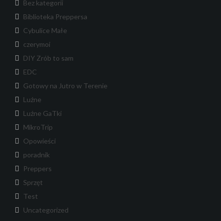
Bez kategorii
Biblioteka Preppersa
Cybulice Małe
czerymoi
DIY Zrób to sam
EDC
Gotowy na Jutro w Terenie
Luźne
Luźne GaTki
MikroTrip
Opowieści
poradnik
Preppers
Sprzęt
Test
Uncategorized