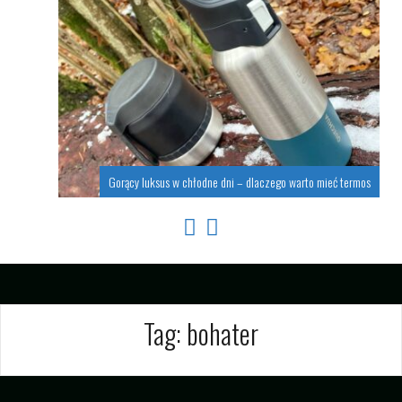
Gorący luksus w chłodne dni – dlaczego warto mieć termos
Tag:
bohater