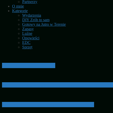
Partnerzy
O mnie
Kategorie
Wydarzenia
DIY Zrób to sam
Gotowy na Jutro w Terenie
Zapasy
Luźne
Opowieści
EDC
Sprzęt
Zielone lekarstwo na stres
Gorący luksus w chłodne dni – dlaczego warto mieć t
Jak naprawić przebitą oponę – PORADNIK