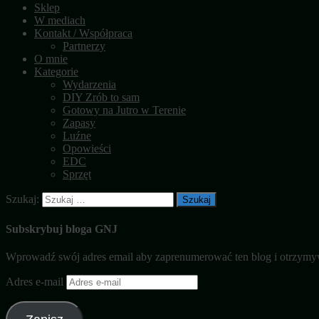
Sklep
W mediach
Kontakt / Współpraca
Partnerzy
O mnie
Kategorie
Wydarzenia
DIY Zrób to sam
Gotowy na Jutro w Terenie
Zapasy
Luźne
Opowieści
EDC
Sprzęt
Szukaj:
Subskrybuj bloga GNJ
Wprowadź swój adres email aby zaprenumerować ten blog i otrzymy
Adres e-mail