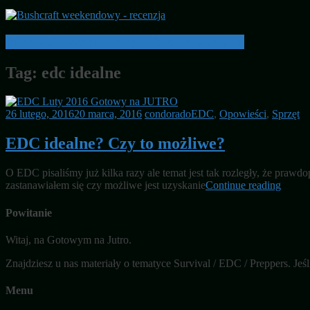
Bushcraft weekendowy – Recenzja książki
Tag:
edc idealne
26 lutego, 2016
20 marca, 2016
condorado
EDC
,
Opowieści
,
Sprzęt
EDC idealne? Czy to możliwe?
O EDC pisaliśmy już kilka razy ale temat jest tak rozległy, że praw
zastanawiałem się czy możliwe jest uzyskanie
Continue reading
Powitanie
Witaj, na Gotowym na Jutro.
Znajdziesz u nas materiały o tematyce Survival / EDC / Preppers. Je
Menu